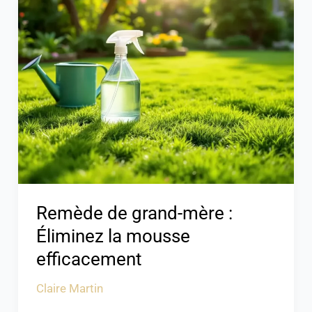
Remède
de
grand-
mère
:
Éliminez
la
mousse
efficacement
Remède de grand-mère :
Éliminez la mousse
efficacement
Claire Martin