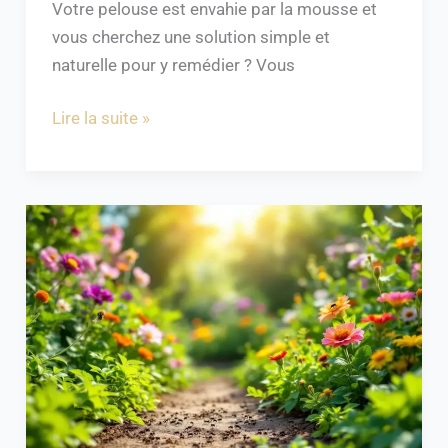
Votre pelouse est envahie par la mousse et
vous cherchez une solution simple et
naturelle pour y remédier ? Vous
Lire la suite »
Se
débarrasser
des
fourmis
:
5
astuces
naturelles
pour